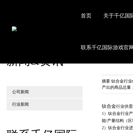
千亿国际游戏官网
首页
关于千亿国
联系千亿国际游戏官
新闻&资讯
摘要:钛合金行
产出的商品总量；
公司新闻
行业新闻
钛合金
行业供需
1）钛合金行业
能/产量结构（
2）钛合金行业